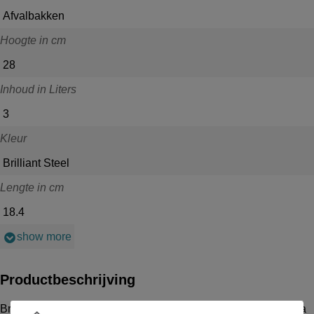
Afvalbakken
Hoogte in cm
28
Inhoud in Liters
3
Kleur
Brilliant Steel
Lengte in cm
18.4
show more
Productbeschrijving
Brabantia Touch Bin wall-mounted 3L Brilliant Steel Brabantia