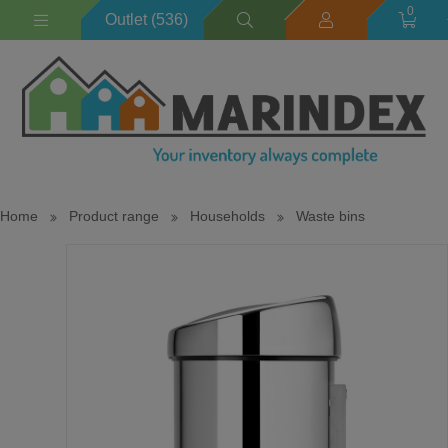
0
Outlet (536)
Home
Product range
Households
Waste bins