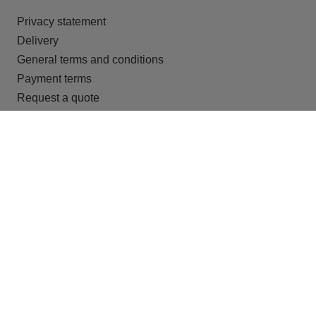
Privacy statement
Delivery
General terms and conditions
Payment terms
Request a quote
Cookies
OUR TARGET GROUPS
Recreation
Housing for migrant workers
Student housing
Healthcare
OFFERTE