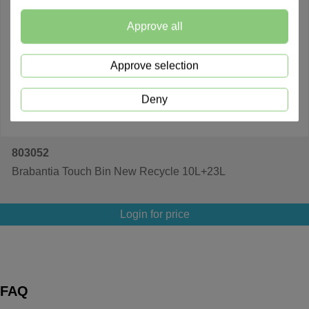
Approve all
Approve selection
Deny
803052
Brabantia Touch Bin New Recycle 10L+23L
Login for price
FAQ